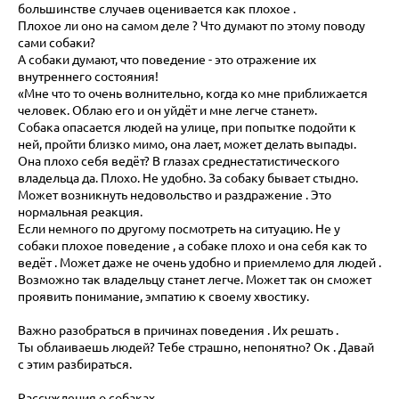
большинстве случаев оценивается как плохое .
Плохое ли оно на самом деле ? Что думают по этому поводу
сами собаки?
А собаки думают, что поведение - это отражение их
внутреннего состояния!
«Мне что то очень волнительно, когда ко мне приближается
человек. Облаю его и он уйдёт и мне легче станет».
Собака опасается людей на улице, при попытке подойти к
ней, пройти близко мимо, она лает, может делать выпады.
Она плохо себя ведёт? В глазах среднестатистического
владельца да. Плохо. Не удобно. За собаку бывает стыдно.
Может возникнуть недовольство и раздражение . Это
нормальная реакция.
Если немного по другому посмотреть на ситуацию. Не у
собаки плохое поведение , а собаке плохо и она себя как то
ведёт . Может даже не очень удобно и приемлемо для людей .
Возможно так владельцу станет легче. Может так он сможет
проявить понимание, эмпатию к своему хвостику.
Важно разобраться в причинах поведения . Их решать .
Ты облаиваешь людей? Тебе страшно, непонятно? Ок . Давай
с этим разбираться.
Рассуждения о собаках