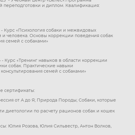
.2023 - Учебный центр «Велес».
Программа
й переподготовки и диплом.
Квалификация:
-
4
Курс «Психология собаки и межвидовых
 и человека. Основы коррекции поведения собак
ия семей с собаками»
08.24 - Курс «Тренинг навыков в области коррекции
ики собак. Практические навыки
 консультирования семей с собаками»
е сертификаты:
ессия от А до Я; Природа Породы; Собаки, которые
ти диетологии по расчету рационов собак и кошек
сы:
Юлия Розова, Юлия Сильвестр, Антон Волков,