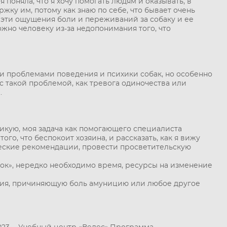
 поняла, что я хочу помогать людям и оказывать, в
жку им, потому как знаю по себе, что бывает очень
 эти ощущения боли и переживаний за собаку и ее
ложно человеку из-за недопонимания того, что
и проблемами поведения и психики собак, но особенно
с такой проблемой, как тревога одиночества или
.
тикую, моя задача как помогающего специалиста
ого, что беспокоит хозяина, и рассказать, как я вижу
еские рекомендации, провести просветительскую
пок», нередко необходимо время, ресурсы на изменение
ния, причиняющую боль амуницию или любое другое