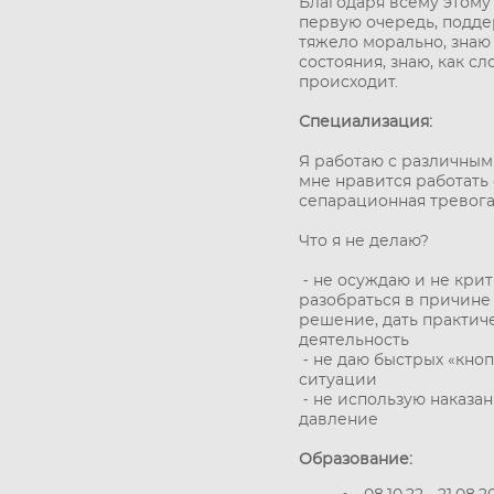
Благодаря всему этому я
первую очередь, поддер
тяжело морально, знаю
состояния, знаю, как с
происходит.
Специализация:
Я работаю с различным
мне нравится работать 
сепарационная тревога
Что я не делаю?
⁃ не осуждаю и не кри
разобраться в причине т
решение, дать практич
деятельность
⁃ не даю быстрых «кно
ситуации
⁃ не использую наказа
давление
Образование: