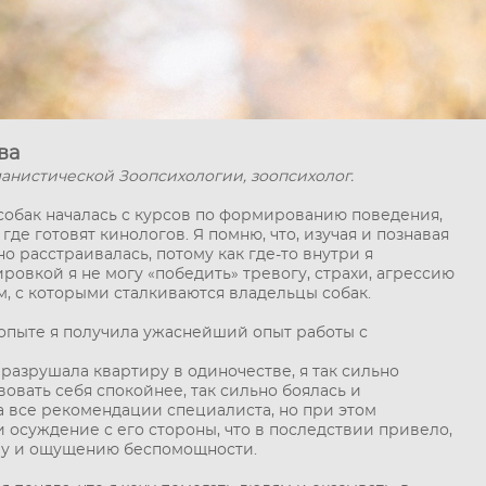
ва
манистической Зоопсихологии
, зоопсихолог.
собак началась с курсов по формированию поведения,
где готовят кинологов. Я помню, что, изучая и познавая
о расстраивалась, потому как где-то внутри я
ировкой я не могу «победить» тревогу, страхи, агрессию
, с которыми сталкиваются владельцы собак.
опыте я получила ужаснейший опыт работы с
а разрушала квартиру в одиночестве, я так сильно
вовать себя спокойнее, так сильно боялась и
 все рекомендации специалиста, но при этом
 осуждение с его стороны, что в последствии привело,
ыву и ощущению беспомощности.