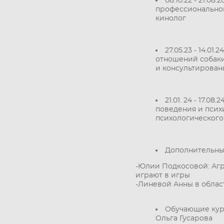
08.10.22 - 21.08
профессионально
кинолог
27.05.23 - 14.01.2
отношений собаки
и консультирован
21.01. 24 - 17.
поведения и псих
психологического
Дополнительны
-Юлии Подкосовой: Агр
играют в игры
-Линевой Анны в облас
Обучающие кур
Ольга Гусарова