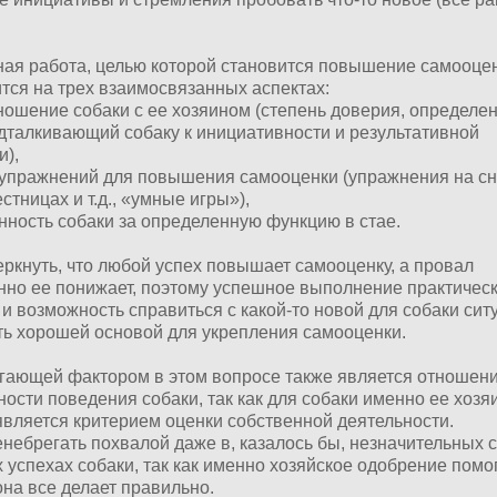
ая работа, целью которой становится повышение самооцен
ится на трех взаимосвязанных аспектах:
ношение собаки с ее хозяином (степень доверия, определе
одталкивающий собаку к инициативности и результативной
и),
 упражнений для повышения самооценки (упражнения на сн
стницах и т.д., «умные игры»),
енность собаки за определенную функцию в стае.
ркнуть, что любой успех повышает самооценку, а провал
нно ее понижает, поэтому успешное выполнение практичес
и возможность справиться с какой-то новой для собаки сит
ть хорошей основой для укрепления самооценки.
ающей фактором в этом вопросе также является отношени
ности поведения собаки, так как для собаки именно ее хозяи
вляется критерием оценки собственной деятельности.
енебрегать похвалой даже в, казалось бы, незначительных 
успехах собаки, так как именно хозяйское одобрение помо
 она все делает правильно.