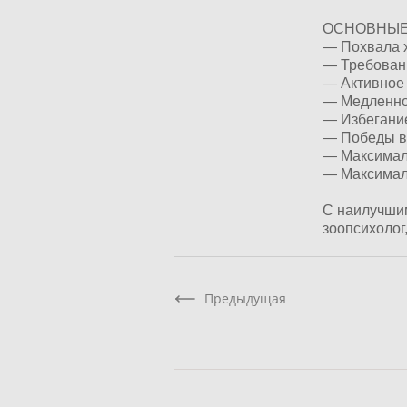
ОСНОВНЫЕ
— Похвала х
— Требовани
— Активное 
— Медленно
— Избегание
— Победы в 
— Максимал
— Максималь
С наилучши
зоопсихолог,
Предыдущая