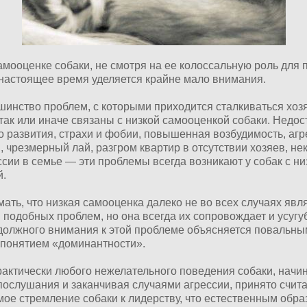
амооценке собаки, не смотря на ее колоссальную роль для 
 настоящее время уделяется крайне мало внимания.
шинство проблем, с которыми приходится сталкиваться хоз
так или иначе связаны с низкой самооценкой собаки. Недос
о развития, страхи и фобии, повышенная возбудимость, агр
 чрезмерный лай, разгром квартир в отсутствии хозяев, не
ссии в семье — эти проблемы всегда возникают у собак с ни
й.
ать, что низкая самооценка далеко не во всех случаях явл
добных проблем, но она всегда их сопровождает и усугу
должного внимания к этой проблеме объясняется повальны
 понятием «доминантности».
актически любого нежелательного поведения собаки, начин
послушания и заканчивая случаями агрессии, принято счит
ое стремление собаки к лидерству, что естественным обра