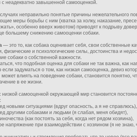
я с неадекватно завышенной самооценкой.
случаях неправильно понятые причины нежелательного по
ющие меры борьбы с ним (хватка за холку, наказание, пре
жать», особенно вверх животом) приводят к подрыву довер
еще большему снижению самооценки собаки.
ка
— это то, как собака оценивает себя, свои собственные ка
, физические и психологические силы, достоинства и недос
ие собаки о собственной важности.
аться, что подобная оценка для собаки не так важна, как н
о если задуматься о том, как низкая самооценка, девиз кото
 может влиять на поведение собаки, становится понятно, ч
ачение в ее жизни.
с низкой самооценкой окружающей мир становится постоя
:
ед новыми ситуациями (вдруг опасность, а я не справлюсь)
ед другими собаками и людьми (я слабая, меня обидят),
иночества (как постоять за себя, когда нет рядом хозяина),
е напряжение при взаимодействии с хозяином (я не знаю, ч
е инициативы и стремления пробовать что-то новое (все ра