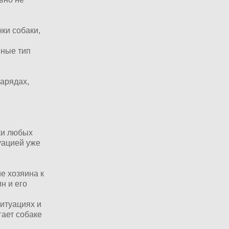
ки собаки,
нные тип
арядах,
ки любых
уацией уже
е хозяина к
н и его
ситуациях и
гает собаке