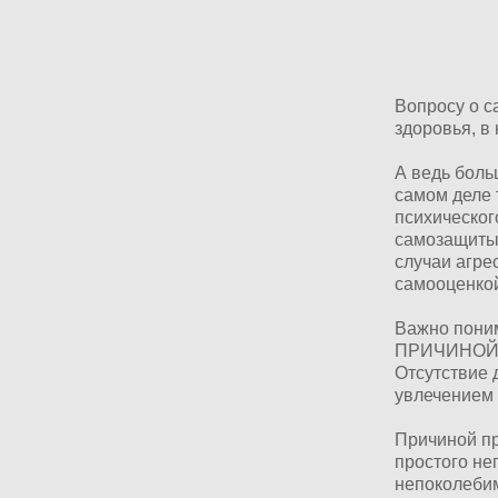
Вопросу о с
здоровья, в
А ведь боль
самом деле 
психическог
самозащиты,
случаи агре
самооценко
Важно поним
ПРИЧИНОЙ по
Отсутствие 
увлечением
Причиной пр
простого не
непоколебим