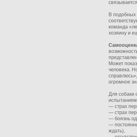
связываетс
В подобных 
соответству
команда «ле
хозяину и 
Самооцен
возможности
представлен
Может показ
человека. Н
справлюсь»,
огромное зн
Для собаки 
испытанием
— страх пер
— страх пер
— боязнь од
— постоянно
ждать),
— отсутстви