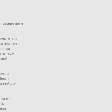
психического
яевам, на
таточность
ессия
которые
зкой
яется
бляет.
м сейчас
ая от
ать
зом