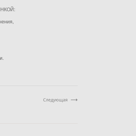
НКОЙ:
нения,
и.
Следующая