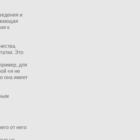
ведения и
секающая
ия к
чества,
татки. Это
апример, для
рой «я не
то она имеет
нным
,
его от него
вно не