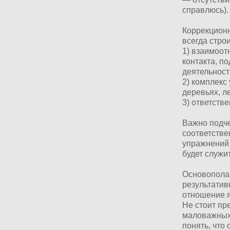
справлюсь).
Коррекционн
всегда стро
1) взаимоот
контакта, п
деятельност
2) комплекс
деревьях, ле
3) ответств
Важно подче
соответстве
упражнений 
будет служи
Основополаг
результатив
отношение я
Не стоит пр
маловажных 
понять, что